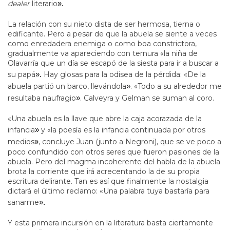
dealer
literario
».
La relación con su nieto dista de ser hermosa, tierna o
edificante. Pero a pesar de que la abuela se siente a veces
como enredadera enemiga o como boa constrictora,
gradualmente va apareciendo con ternura «la niña de
Olavarría que un día se escapó de la siesta para ir a buscar a
su papá
».
Hay glosas para la odisea de la pérdida: «De la
abuela partió un barco, llevándola
»
. «Todo a su alrededor me
resultaba naufragio
»
. Calveyra y Gelman se suman al coro.
«Una abuela es la llave que abre la caja acorazada de la
infancia
»
y «la poesía es la infancia continuada por otros
medios
»
, concluye Juan (junto a Negroni), que se ve poco a
poco confundido con otros seres que fueron pasiones de la
abuela. Pero del magma incoherente del habla de la abuela
brota la corriente que irá acrecentando la de su propia
escritura delirante. Tan es así que finalmente la nostalgia
dictará el último reclamo: «Una palabra tuya bastaría para
sanarme
».
Y esta primera incursión en la literatura basta ciertamente